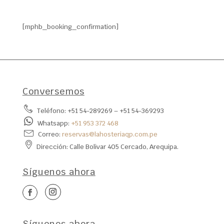
[mphb_booking_confirmation]
Conversemos
Teléfono: +51 54-289269‬ – +51 54-369293‬
Whatsapp:
‪+51 953 372 468
Correo:
reservas@lahosteriaqp.com.pe
Dirección: Calle Bolivar 405 Cercado, Arequipa.
Síguenos ahora
Síguenos ahora