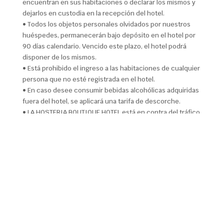
encuentran en sus habitaciones o declarar los mismos y
dejarlos en custodia en la recepción del hotel.
• Todos los objetos personales olvidados por nuestros
huéspedes, permanecerán bajo depósito en el hotel por
90 días calendario. Vencido este plazo, el hotel podrá
disponer de los mismos.
• Está prohibido el ingreso a las habitaciones de cualquier
persona que no esté registrada en el hotel.
• En caso desee consumir bebidas alcohólicas adquiridas
fuera del hotel, se aplicará una tarifa de descorche.
• LA HOSTERIA BOUTIQUE HOTEL está en contra del tráfico
de piezas arqueológicas pertenecientes al Patrimonio
Cultural Peruano.
• LA HOSTERIA BOUTIQUE HOTEL está en contra del tráfico
de especies protegidas.
• Está prohibida la tenencia y consumo de drogas
alucinógenas dentro de las instalaciones del hotel.
• La explotación y el abuso sexual de menores de edad
son castigados penal y civilmente conforme las
disposiciones legales vigentes.
• Si desea extender su estadía, le pedimos que informe a